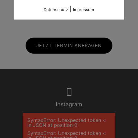
richtigen Zeitpunkt am
richtigen Ort.
|
Datenschutz
Impressum
JETZT TERMIN ANFRAGEN
Instagram
SyntaxError: Unexpected token <
in JSON at position 0
SyntaxError: Unexpected token <
in JSON at position 0