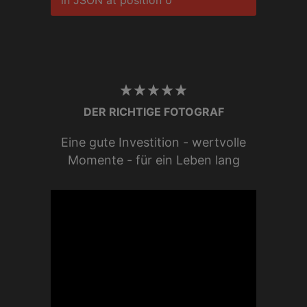
DER RICHTIGE FOTOGRAF
Eine gute Investition - wertvolle
Momente - für ein Leben lang
Die lokale und internationale
Hochzeitsfotografie betreibe ich
leidenschaftlich und
professionell seit sehr vielen