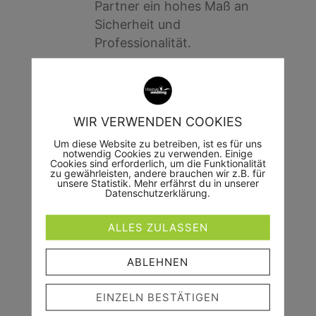
Partner ein hohes Maß an
Sicherheit und
Professionalität.
EIN GAST UNTER
WIR VERWENDEN COOKIES
GÄSTEN
Um diese Website zu betreiben, ist es für uns
notwendig Cookies zu verwenden. Einige
Cookies sind erforderlich, um die Funktionalität
Unauffällig, aber mittendrin
zu gewährleisten, andere brauchen wir z.B. für
unsere Statistik. Mehr erfährst du in unserer
- ich tauche ein in euren
Datenschutzerklärung.
schönsten Tag als Gast
unter euren Gästen und
ALLES ZULASSEN
fange die großen und
ABLEHNEN
kleinen Momente ein.
Unaufdringlich, aber nah
EINZELN BESTÄTIGEN
genug dran
- ich bin zum