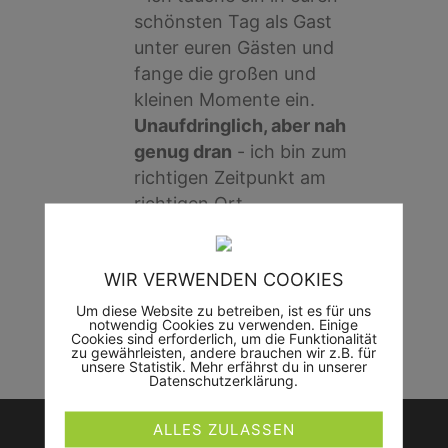
schönsten Tag als Gast
unter euren Gästen und
fange die großen und
kleinen Momente ein.
Unaufdringlich, aber nah
genug dran
- ich bin zum
richtigen Zeitpunkt am
richtigen Ort.
WIR VERWENDEN COOKIES
Um diese Website zu betreiben, ist es für uns
JETZT TERMIN ANFRAGEN
notwendig Cookies zu verwenden. Einige
Cookies sind erforderlich, um die Funktionalität
zu gewährleisten, andere brauchen wir z.B. für
unsere Statistik. Mehr erfährst du in unserer
Datenschutzerklärung.
ALLES ZULASSEN