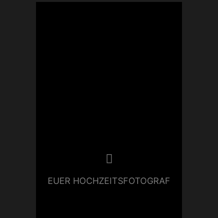
Die lokale und internationale
Hochzeitsfotografie betreibe ich
leidenschaftlich und
professionell seit sehr vielen
Jahren. Unter meiner Marke
Lifestylewedding
habe ich
hunderte Hochzeiten und
glückliche Paare begleiten.
Diesen reifen Erfahrungschatz
teile ich sehr gerne mit euch. Ich
EUER HOCHZEITSFOTOGRAF
stehe euch bereits in der
gesamten Planungsphase als
Berater zur Seite.