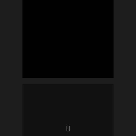
Alexander Arenz
Selbstverständlich biete ich euch
ein
ausführliches Vorgespräch
an, bei dem wir uns kennen
lernen und gemeinsam einen