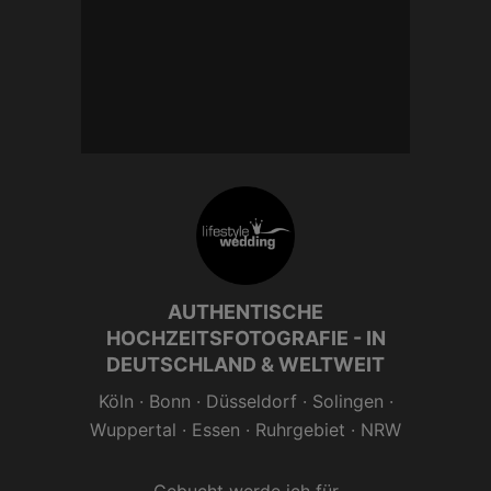
Daher bucht frühzeitig. Das wird
belohnt! Beachtet meine
Angebote für
Frühbucher.
AUTHENTISCHE
HOCHZEITSFOTOGRAFIE - IN
DEUTSCHLAND & WELTWEIT
Köln
·
Bonn
·
Düsseldorf
·
Solingen
·
Wuppertal
·
Essen
· Ruhrgebiet ·
NRW