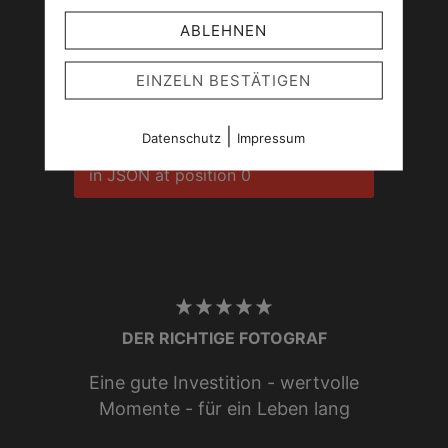
ABLEHNEN
Instagram
EINZELN BESTÄTIGEN
SyntaxError: Unexpected token <
in JSON at position 0
|
Datenschutz
Impressum
SyntaxError: Unexpected token <
in JSON at position 0
DER RICHTIGE FOTOGRAF
Eine gute Investition - wertvolle
Momente - für ein Leben lang