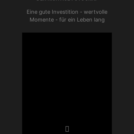
Eine gute Investition - wertvolle
Momente - für ein Leben lang
Die lokale und internationale
Hochzeitsfotografie betreibe ich
leidenschaftlich und
professionell seit sehr vielen
Jahren. Unter meiner Marke
Lifestylewedding
habe ich
hunderte Hochzeiten und
glückliche Paare begleiten.
Diesen reifen Erfahrungschatz
teile ich sehr gerne mit euch. Ich