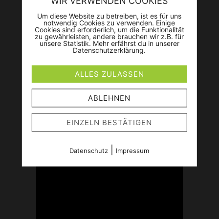
WIR VERWENDEN COOKIES
in JSON at position 0
Um diese Website zu betreiben, ist es für uns
SyntaxError: Unexpected token <
notwendig Cookies zu verwenden. Einige
in JSON at position 0
Cookies sind erforderlich, um die Funktionalität
zu gewährleisten, andere brauchen wir z.B. für
unsere Statistik. Mehr erfährst du in unserer
Datenschutzerklärung.
ALLES ZULASSEN
ABLEHNEN
DER RICHTIGE FOTOGRAF
EINZELN BESTÄTIGEN
Eine gute Investition - wertvolle
Momente - für ein Leben lang
|
Datenschutz
Impressum
Die lokale und internationale
Hochzeitsfotografie betreibe ich