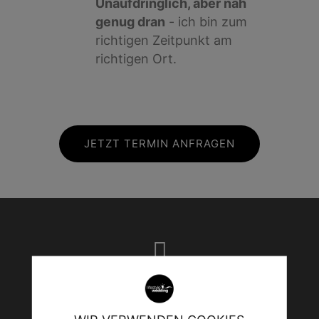
Unaufdringlich, aber nah
genug dran
- ich bin zum
richtigen Zeitpunkt am
richtigen Ort.
JETZT TERMIN ANFRAGEN
Instagram
SyntaxError: Unexpected token <