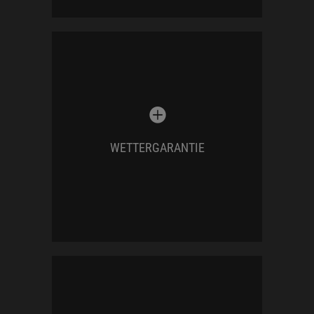
Ich gebe euch bei allen ganztägig
gebuchten Reportagen eine
Wettergarantie. Sollte euer
Portraitshooting am Hochzeitstag
wegen schlechtem Wetter nicht wie
WETTERGARANTIE
geplant möglich sein, dann holen wir
dies an einem anderen Termin nach.
Die
professionelle Auswahl der