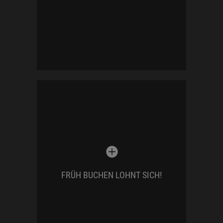
Verfügung.
Die meisten Paare buchen mich viele
Monate vor ihrem Hochzeitstermin.
Beliebte Termine, besonders an
Samstagen in der Hauptsaison sind
sehr schnell vergeben.
Daher bucht
FRÜH BUCHEN LOHNT SICH!
frühzeitig. Das wird belohnt! Beachtet
meine Angebote für
Frühbucher.