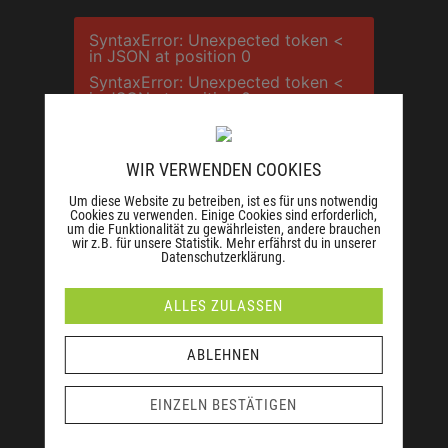
SyntaxError: Unexpected token <
in JSON at position 0
SyntaxError: Unexpected token <
in JSON at position 0
WIR VERWENDEN COOKIES
Um diese Website zu betreiben, ist es für uns notwendig
Cookies zu verwenden. Einige Cookies sind erforderlich,
um die Funktionalität zu gewährleisten, andere brauchen
wir z.B. für unsere Statistik. Mehr erfährst du in unserer
Datenschutzerklärung.
DER RICHTIGE FOTOGRAF
Eine gute Investition - wertvolle Momente -
ALLES ZULASSEN
für ein Leben lang
ABLEHNEN
EINZELN BESTÄTIGEN