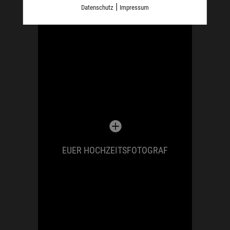
|
Datenschutz
Impressum
Die lokale und internationale
Hochzeitsfotografie betreibe ich
leidenschaftlich und professionell seit
sehr vielen Jahren. Unter meiner Marke
Lifestylewedding
habe ich hunderte
Hochzeiten und glückliche Paare
begleiten. Diesen reifen
Erfahrungschatz teile ich sehr gerne mit
euch. Ich stehe euch bereits in der
EUER HOCHZEITSFOTOGRAF
gesamten Planungsphase als Berater
zur Seite.
Alexander Arenz