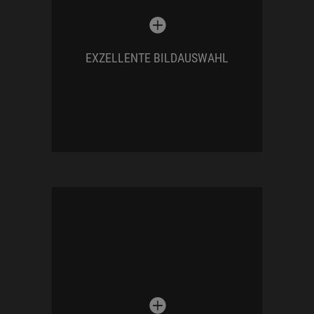
schönsten Bilder
aus einer Vielfalt von
Aufnahmen ist für das
Storytelling
ein
sehr wichtiges und zeitintensives
EXZELLENTE BILDAUSWAHL
Qualitätsmerkmal
. Hier zählt nicht die
Masse sondern die Klasse!
Ich tauche mein Bildwerk nicht durch
weit verbreitete Filter oder vorgefertigte
Looks. Mit mehr als
20 Jahren
Erfahrung
in der digitalen