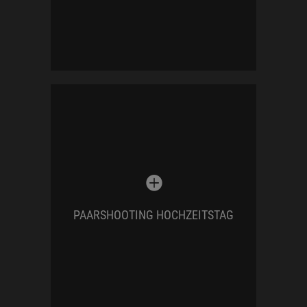
Das
Portraitshooting
ist ein sehr
entspannter Teil an eurem
Hochzeitstag. Eure Liebe steht hier im
Fokus – so wie ihr euch fühlt, so wie ihr
seid.
Genießt
diese Ruhe im Sturm –
PAARSHOOTING HOCHZEITSTAG
ohne euch zu verbiegen. Freut euch auf
kunstvolle und natürliche Bilder
.