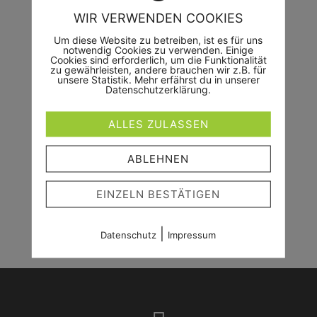
schönsten Tag als Gast
WIR VERWENDEN COOKIES
unter euren Gästen und
fange die großen und
Um diese Website zu betreiben, ist es für uns
notwendig Cookies zu verwenden. Einige
kleinen Momente ein.
Cookies sind erforderlich, um die Funktionalität
zu gewährleisten, andere brauchen wir z.B. für
Unaufdringlich, aber nah
unsere Statistik. Mehr erfährst du in unserer
Datenschutzerklärung.
genug dran
- ich bin zum
richtigen Zeitpunkt am
ALLES ZULASSEN
richtigen Ort.
ABLEHNEN
EINZELN BESTÄTIGEN
JETZT TERMIN ANFRAGEN
|
Datenschutz
Impressum