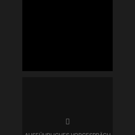
Alexander Arenz
Selbstverständlich biete ich euch
ein
ausführliches Vorgespräch
an, bei dem wir uns kennen
lernen und gemeinsam einen
Plan schmieden. Ich freue mich