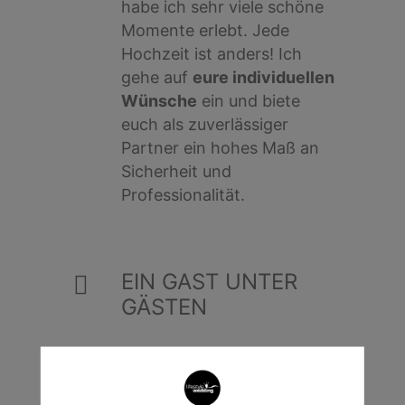
habe ich sehr viele schöne
Momente erlebt. Jede
Hochzeit ist anders! Ich
gehe auf
eure individuellen
Wünsche
ein und biete
euch als zuverlässiger
Partner ein hohes Maß an
Sicherheit und
Professionalität.
EIN GAST UNTER
GÄSTEN
Unauffällig, aber mittendrin
- ich tauche ein in euren